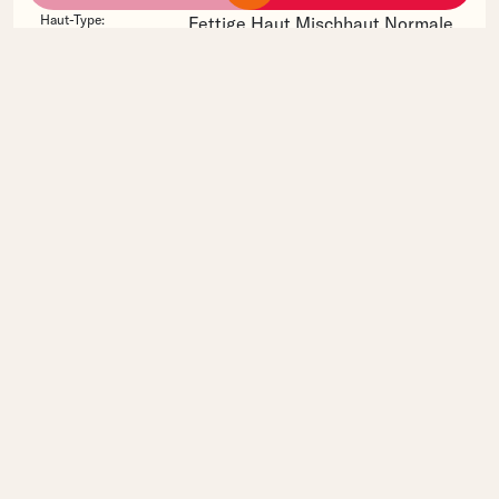
Haut-Type:
Fettige Haut
Mischhaut
Normale
Haut
Trockene Haut
Hautbedürfnis:
Anti-Aging
Fahler Teint
Hyperpigmentierung
Position:
PEG-12 Glyceryl Dimyristate ist in
der Inhaltsstoff-Liste dieses
Produckts auf
Position 10
The Liberty of Beauty gibt dir die Möglichkeit, deine
Hautpflege zu optimieren.
Vergleiche Produkte, entschlüssle Inhaltsstoffe und
entdecke neue Marken.