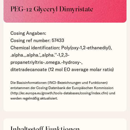
PEG-12 Glyceryl Dimyristate
Cosing Angaben:
Cosing ref number: 57433
Chemical identification: Poly(oxy-1,2-ethanediyl),
.alpha.,.alpha.',.alpha.''-1,2,3-
propanetriyltris-.omega.-hydroxy-,
ditetradecanoate (12 mol EO average molar ratio)
Die Basisinformationen (INCI-Bezeichnungen und Funktionen)
entstammen der CosIng-Datenbank der Europäischen Kommission
(http://ec.europa.eu/growth/tools-databases/cosing/index.cfm) und
werden regelmäßig aktualisiert.
Inhaltsstoff Funktionen