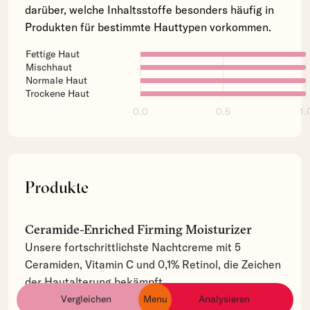
darüber, welche Inhaltsstoffe besonders häufig in
Produkten für bestimmte Hauttypen vorkommen.
Fettige Haut
Mischhaut
Normale Haut
Trockene Haut
0.0
0.5
1.
Produkte
Ceramide-Enriched Firming Moisturizer
Unsere fortschrittlichste Nachtcreme mit 5
Ceramiden, Vitamin C und 0,1% Retinol, die Zeichen
der Hautalterung bekämpft.
Vergleichen
Menu
Analysieren
ingredients
products
brands
Kategorie:
Creme