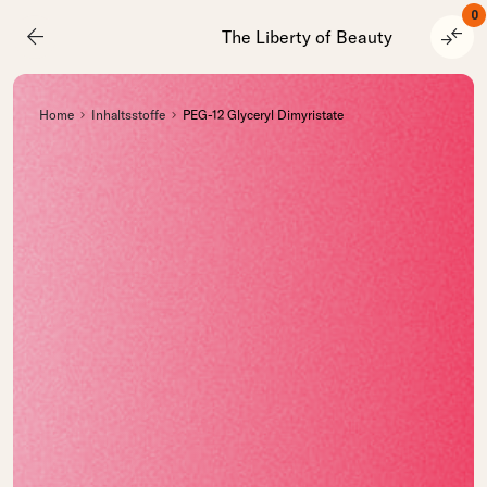
0
arrow_back
compare_arrows
The Liberty of Beauty
Home
Inhaltsstoffe
PEG-12 Glyceryl Dimyristate