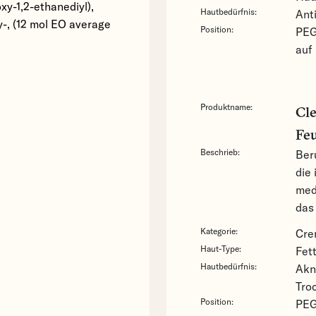
xy-1,2-ethanediyl),
Hautbedürfnis:
Ant
-, (12 mol EO average
Position:
PEG-
auf
Produktname:
Cl
Feu
Beschrieb:
Ber
die
med
das
Kategorie:
Cr
Haut-Type:
Fet
Hautbedürfnis:
Akn
Tro
Position:
PEG-