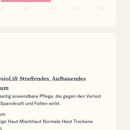
.0
0.5
1.0
1.5
2.0
sioLift Straffendes, Aufbauendes
rum
lseitig anwendbare Pflege, die gegen den Verlust
 Spannkraft und Falten wirkt.
um
tige Haut
Mischhaut
Normale Haut
Trockene
t