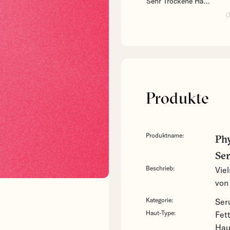
Sehr Trockene Ha...
0
Produkte
Produktname:
Phy
Se
Beschrieb:
Vie
von
Kategorie:
Ser
Haut-Type:
Fet
Hau