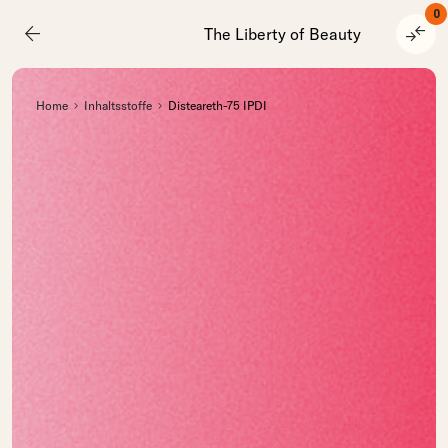
0
arrow_back
compare_arrows
The Liberty of Beauty
Home
Inhaltsstoffe
Disteareth-75 IPDI