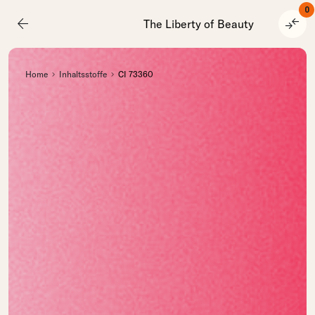
0
arrow_back
compare_arrows
The Liberty of Beauty
Home
Inhaltsstoffe
CI 73360