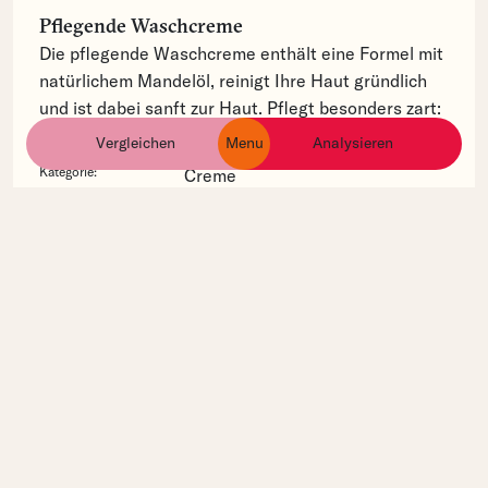
Pflegende Waschcreme
Die pflegende Waschcreme enthält eine Formel mit
natürlichem Mandelöl, reinigt Ihre Haut gründlich
und ist dabei sanft zur Haut. Pflegt besonders zart:
Pflegende Waschcreme.
Vergleichen
Menu
Analysieren
ingredients
products
brands
Kategorie:
Creme
Haut-Type:
Empfindliche Haut
Trockene
Haut
Hautbedürfnis:
Feuchtigkeitsmangel
Trockene
Haut
Position:
CI 73360 ist in der Inhaltsstoff-
Liste dieses Produckts auf
Position 30
Q10 Energy Anti-Falten Perlen Serum
Verbessert den natürlichen Energiestoffwechsel