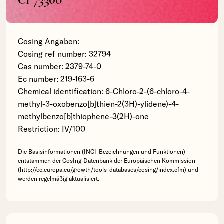
Cosing Angaben:
Cosing ref number: 32794
Cas number: 2379-74-0
Ec number: 219-163-6
Chemical identification: 6-Chloro-2-(6-chloro-4-
methyl-3-oxobenzo[b]thien-2(3H)-ylidene)-4-
methylbenzo[b]thiophene-3(2H)-one
Restriction: IV/100
Die Basisinformationen (INCI-Bezeichnungen und Funktionen)
entstammen der CosIng-Datenbank der Europäischen Kommission
(http://ec.europa.eu/growth/tools-databases/cosing/index.cfm) und
werden regelmäßig aktualisiert.