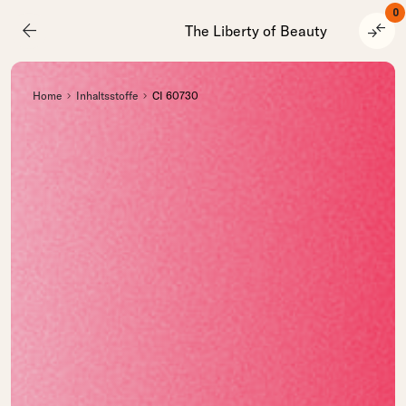
0
arrow_back
compare_arrows
The Liberty of Beauty
Home
Inhaltsstoffe
CI 60730