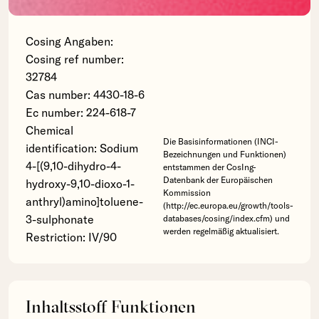
Cosing Angaben:
Cosing ref number:
32784
Cas number: 4430-18-6
Ec number: 224-618-7
Chemical
Die Basisinformationen (INCI-
identification: Sodium
Bezeichnungen und Funktionen)
4-[(9,10-dihydro-4-
entstammen der CosIng-
Datenbank der Europäischen
hydroxy-9,10-dioxo-1-
Kommission
anthryl)amino]toluene-
(http://ec.europa.eu/growth/tools-
3-sulphonate
databases/cosing/index.cfm) und
werden regelmäßig aktualisiert.
Restriction: IV/90
Inhaltsstoff Funktionen