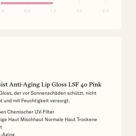
.0
0.5
1.0
1.5
2.0
ist Anti-Aging Lip Gloss LSF 40 Pink
 Gloss, der vor Sonnenschäden schützt, nicht
t und mit Feuchtigkeit versorgt.
pen
Chemischer UV-Filter
tige Haut
Mischhaut
Normale Haut
Trockene
t
i-Aging