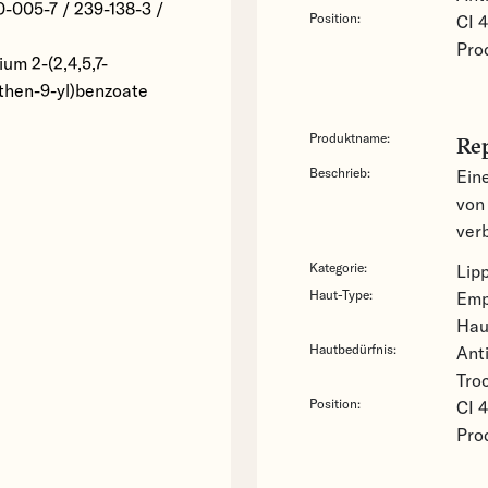
0-005-7 / 239-138-3 /
Position:
CI 4
Pro
ium 2-(2,4,5,7-
then-9-yl)benzoate
Produktname:
Rep
Beschrieb:
Ein
von
ver
Kategorie:
Lip
Haut-Type:
Emp
Ha
Hautbedürfnis:
Ant
Tro
Position:
CI 4
Pro