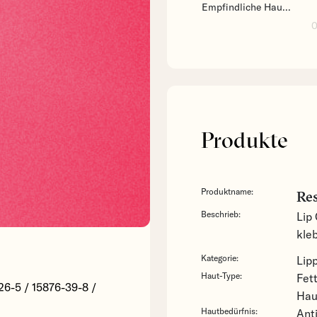
Empfindliche Hau...
0
Produkte
Produktname:
Res
Beschrieb:
Lip
kleb
Kategorie:
Lip
Haut-Type:
Fet
26-5 / 15876-39-8 /
Hau
Hautbedürfnis:
Ant