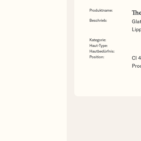
Produktname:
The
Beschrieb:
Gla
Lip
Kategorie:
Haut-Type:
Hautbedürfnis:
Position:
CI 4
Pro