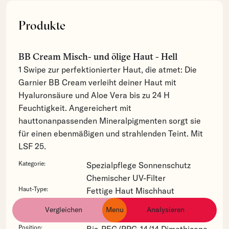
Produkte
BB Cream Misch- und ölige Haut - Hell
1 Swipe zur perfektionierter Haut, die atmet: Die
Garnier BB Cream verleiht deiner Haut mit
Hyaluronsäure und Aloe Vera bis zu 24 H
Feuchtigkeit. Angereichert mit
hauttonanpassenden Mineralpigmenten sorgt sie
für einen ebenmäßigen und strahlenden Teint. Mit
LSF 25.
Kategorie:
Spezialpflege
Sonnenschutz
Chemischer UV-Filter
Haut-Type:
Fettige Haut
Mischhaut
Hautbedürfnis:
Fahler Teint
Hyperpigmentierung
Vergleichen
Menu
Analysieren
ingredients
products
brands
Vergrösserte Poren
Rötungen
Position:
Bis-PEG/PPG-14/14 Dimethicone