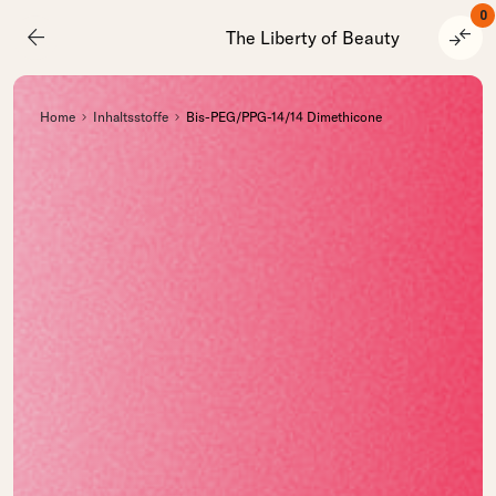
0
arrow_back
compare_arrows
The Liberty of Beauty
Home
Inhaltsstoffe
Bis-PEG/PPG-14/14 Dimethicone