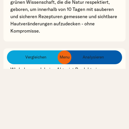
grünen Wissenschaft, die die Natur respektiert,
geboren, um innerhalb von 10 Tagen mit sauberen
und sicheren Rezepturen gemessene und sichtbare
Hautveränderungen aufzudecken - ohne
Kompromisse.
Vergleichen
Menu
Analysieren
Inhaltsstoff Analyse
ingredients
products
brands
Wir haben noch keine Algenist Produkte in unserer
Datenbank erfasst, deren Inhaltsstoffe wir
analysieren können.