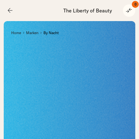
0
arrow_back
compare_arrows
The Liberty of Beauty
Home
Marken
By Nacht