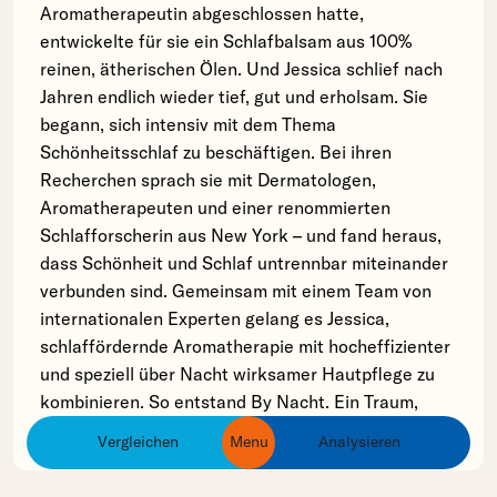
Aromatherapeutin abgeschlossen hatte,
entwickelte für sie ein Schlafbalsam aus 100%
reinen, ätherischen Ölen. Und Jessica schlief nach
Jahren endlich wieder tief, gut und erholsam. Sie
begann, sich intensiv mit dem Thema
Schönheitsschlaf zu beschäftigen. Bei ihren
Recherchen sprach sie mit Dermatologen,
Aromatherapeuten und einer renommierten
Schlafforscherin aus New York – und fand heraus,
dass Schönheit und Schlaf untrennbar miteinander
verbunden sind. Gemeinsam mit einem Team von
internationalen Experten gelang es Jessica,
schlaffördernde Aromatherapie mit hocheffizienter
und speziell über Nacht wirksamer Hautpflege zu
kombinieren. So entstand By Nacht. Ein Traum,
geboren aus schlaflosen Nächten.
Vergleichen
Menu
Analysieren
ingredients
products
brands