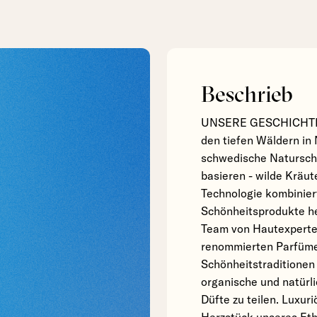
Beschrieb
UNSERE GESCHICHTE Bj
den tiefen Wäldern in
schwedische Naturschön
basieren - wilde Kräute
Technologie kombinie
Schönheitsprodukte he
Team von Hautexperte
renommierten Parfümeu
Schönheitstraditionen
organische und natürl
Düfte zu teilen. Luxuri