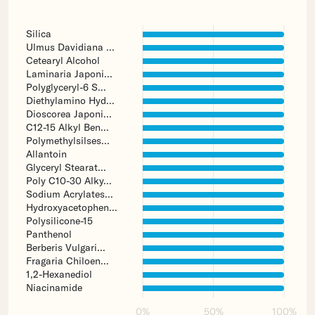
Silica
Ulmus Davidiana ...
Cetearyl Alcohol
Laminaria Japoni...
Polyglyceryl-6 S...
Diethylamino Hyd...
Dioscorea Japoni...
C12-15 Alkyl Ben...
Polymethylsilses...
Allantoin
Glyceryl Stearat...
Poly C10-30 Alky...
Sodium Acrylates...
Hydroxyacetophen...
Polysilicone-15
Panthenol
Berberis Vulgari...
Fragaria Chiloen...
1,2-Hexanediol
Niacinamide
0%
50%
100%