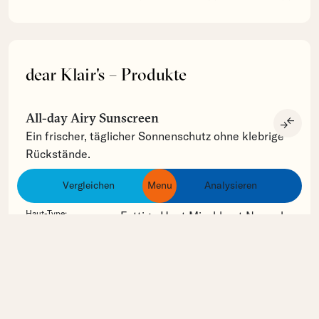
dear Klair's – Produkte
All-day Airy Sunscreen
compare_arrows
Ein frischer, täglicher Sonnenschutz ohne klebrige
Rückstände.
Kategorie:
Sonnenschutz
Chemischer UV-
Vergleichen
Menu
Analysieren
ingredients
products
brands
Filter
LSF 50+
Haut-Type:
Fettige Haut
Mischhaut
Normale
Haut
Trockene Haut
Hautbedürfnis:
Anti-Aging
Feine Linien/Falten
Feuchtigkeitsmangel