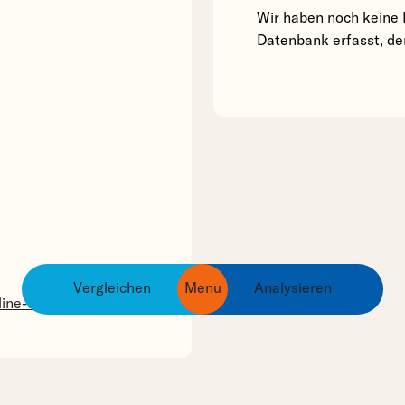
Wir haben noch keine 
Datenbank erfasst, der
Vergleichen
Menu
Analysieren
ingredients
products
brands
line-cosmetics.html