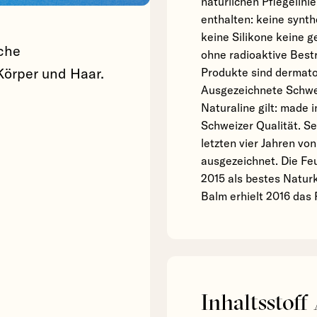
natürlichen Pflegelini
enthalten: keine synth
keine Silikone keine 
sche
ohne radioaktive Best
Körper und Haar.
Produkte sind dermatol
Ausgezeichnete Schwei
Naturaline gilt: made 
Schweizer Qualität. S
letzten vier Jahren vo
ausgezeichnet. Die Fe
2015 als bestes Natur
Balm erhielt 2016 das 
Inhaltsstoff