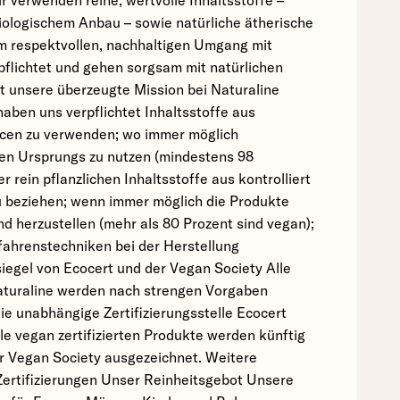
ir verwenden reine, wertvolle Inhaltsstoffe –
 biologischem Anbau – sowie natürliche ätherische
m respektvollen, nachhaltigen Umgang mit
flichtet und gehen sorgsam mit natürlichen
t unsere überzeugte Mission bei Naturaline
aben uns verpflichtet Inhaltsstoffe aus
cen zu verwenden; wo immer möglich
chen Ursprungs zu nutzen (mindestens 98
r rein pflanzlichen Inhaltsstoffe aus kontrolliert
 beziehen; wenn immer möglich die Produkte
d herzustellen (mehr als 80 Prozent sind vegan);
ahrenstechniken bei der Herstellung
iegel von Ecocert und der Vegan Society Alle
aturaline werden nach strengen Vorgaben
ie unabhängige Zertifizierungsstelle Ecocert
lle vegan zertifizierten Produkte werden künftig
r Vegan Society ausgezeichnet. Weitere
Zertifizierungen Unser Reinheitsgebot Unsere