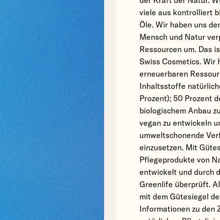
der Kraft der Natur. W
viele aus kontrolliert
Öle. Wir haben uns de
Mensch und Natur verp
Ressourcen um. Das is
Swiss Cosmetics. Wir h
erneuerbaren Ressour
Inhaltsstoffe natürli
Prozent); 50 Prozent de
biologischem Anbau zu
vegan zu entwickeln un
umweltschonende Verf
einzusetzen. Mit Gütes
Pflegeprodukte von N
entwickelt und durch d
Greenlife überprüft. A
mit dem Gütesiegel de
Informationen zu den 