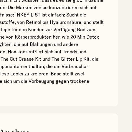
sch nicht wussten, dass es es sie gibt, in das sie
eren. Die Marken von be konzentrieren sich auf
fnisse: INKEY LIST ist einfach: Sucht die
stoffe, von Retinol bis Hyaluronsäure, und stellt
pflege für den Kunden zur Verfügung Bod zum
eihe von Körperprodukten her, wie 20 Min Detox
ighten, die auf Blähungen und andere
en. Hax konzentriert sich auf Trends und
The Cut Crease Kit und The Glitter Lip Kit, die
omponenten enthalten, die ein Verbraucher
ese Looks zu kreieren. Base stellt zwei
ie sich um die Vorbeugung gegen trockene