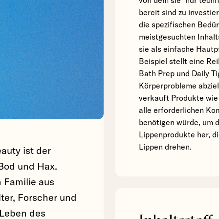
von dem sie "nur techni
bereit sind zu investi
die spezifischen Bedür
meistgesuchten Inhalts
sie als einfache Haut
Beispiel stellt eine R
Bath Prep und Daily T
Körperprobleme abziel
verkauft Produkte wie 
alle erforderlichen K
benötigen würde, um di
Lippenprodukte her, d
Lippen drehen.
auty ist der
 Bod und Hax.
 Familie aus
ter, Forscher und
 Leben des