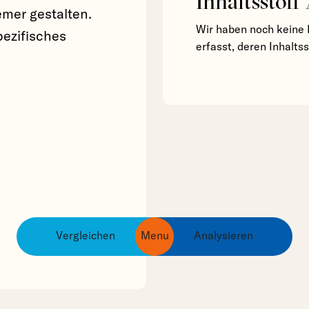
Inhaltsstoff
mer gestalten.
Wir haben noch keine 
pezifisches
erfasst, deren Inhalts
Vergleichen
Menu
Analysieren
ingredients
products
brands