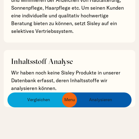
und Minimieren der Anzeichen von Hautalterung,
Sonnenpflege, Haarpflege etc. Um seinen Kunden
eine individuelle und qualitativ hochwertige
Beratung bieten zu können, setzt Sisley auf ein
selektives Vertriebssystem.
Inhaltsstoff Analyse
Wir haben noch keine Sisley Produkte in unserer
Datenbank erfasst, deren Inhaltsstoffe wir
analysieren können.
Vergleichen
Menu
Analysieren
ingredients
products
brands