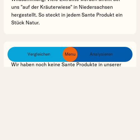
uns "auf der Kräuterwiese" in Niedersachsen
hergestellt. So steckt in jedem Sante Produkt ein
Stück Natur.
Inhaltsstoff Analyse
Vergleichen
Menu
Analysieren
ingredients
products
brands
Wir haben noch keine Sante Produkte in unserer
Datenbank erfasst, deren Inhaltsstoffe wir
analysieren können.