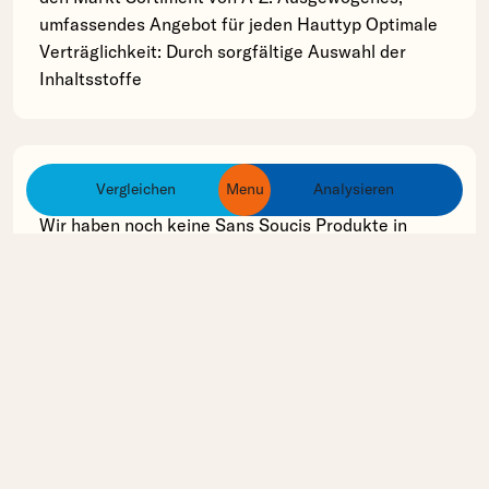
umfassendes Angebot für jeden Hauttyp Optimale
Verträglichkeit: Durch sorgfältige Auswahl der
Inhaltsstoffe
Inhaltsstoff Analyse
Vergleichen
Menu
Analysieren
ingredients
products
brands
Wir haben noch keine Sans Soucis Produkte in
unserer Datenbank erfasst, deren Inhaltsstoffe wir
analysieren können.