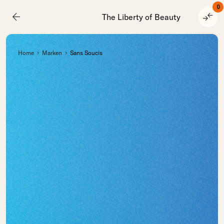
0
arrow_back
compare_arrows
The Liberty of Beauty
Home
Marken
Sans Soucis