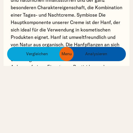
und natürlichen Inhaltsstoffen und der ganz
besonderen Charaktereigenschaft, die Kombination
einer Tages- und Nachtcreme. Symbiose Die
Hauptkomponente unserer Creme ist der Hanf, der
sich ideal für die Verwendung in kosmetischen
Produkten eignet. Hanf ist umweltfreundlich und
von Natur aus organisch. Die Hanfpflanzen an sich
sind unempfindlich und resistent gegenüber
Vergleichen
Menu
Analysieren
ingredients
products
brands
Schädlingen und Krankheiten. Somit kann beim
Anbau auf einen Einsatz von Pestiziden und
Herbiziden verzichtet werden. Spirulina Platensis,
Schwarzer Hafer, Betain, Avocadoöl und Aloe Vera
als maßgeblich natürliche Inhaltsstoffe
komplettieren unsere qualitativ hochwertige
Gesichtspflegecreme in ihrer Gesamtheit und
zeichnen sich ebenso wie der Hanf, als rein
natürliche Rohstoffe aus. Ein weiterer, für uns sehr
wichtiger Aspekt ist neben der eigentlichen