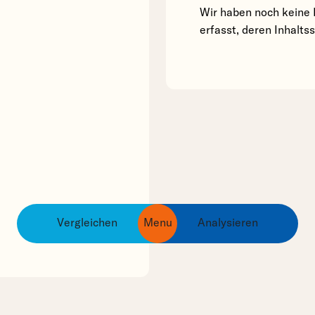
Wir haben noch keine 
erfasst, deren Inhalts
Vergleichen
Menu
Analysieren
ingredients
products
brands