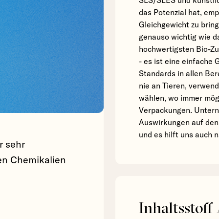
SLS/SLES und künstlic
das Potenzial hat, emp
Gleichgewicht zu bring
genauso wichtig wie da
hochwertigsten Bio-Zu
- es ist eine einfache
Standards in allen Be
nie an Tieren, verwend
wählen, wo immer mögl
Verpackungen. Untern
Auswirkungen auf den P
und es hilft uns auch 
r sehr
den Chemikalien
Inhaltsstoff