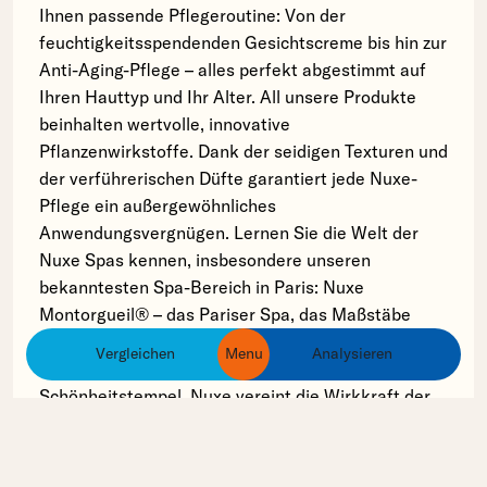
Ihnen passende Pflegeroutine: Von der
feuchtigkeitsspendenden Gesichtscreme bis hin zur
Anti-Aging-Pflege – alles perfekt abgestimmt auf
Ihren Hauttyp und Ihr Alter. All unsere Produkte
beinhalten wertvolle, innovative
Pflanzenwirkstoffe. Dank der seidigen Texturen und
der verführerischen Düfte garantiert jede Nuxe-
Pflege ein außergewöhnliches
Anwendungsvergnügen. Lernen Sie die Welt der
Nuxe Spas kennen, insbesondere unseren
bekanntesten Spa-Bereich in Paris: Nuxe
Montorgueil® – das Pariser Spa, das Maßstäbe
setzt. Lassen Sie sich verwöhnen und nehmen Sie
Vergleichen
Menu
Analysieren
ingredients
products
brands
sich Zeit für sich selbst in einem der Nuxe-
Schönheitstempel. Nuxe vereint die Wirkkraft der
Natur mit purer Sinnlichkeit und echtem Glamour –
so haben es viele unserer Produkte bereits zum
Kultstatus gebracht. Nuxe, Wunderbares aus der