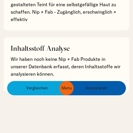
gestalteten Teint für eine selbstgefällige Haut zu
schaffen. Nip + Fab - Zugänglich, erschwinglich +
effektiv
Inhaltsstoff Analyse
Wir haben noch keine Nip + Fab Produkte in
unserer Datenbank erfasst, deren Inhaltsstoffe wir
analysieren können.
Vergleichen
Menu
Analysieren
ingredients
products
brands
The Liberty of Beauty gibt dir die Möglichkeit, deine