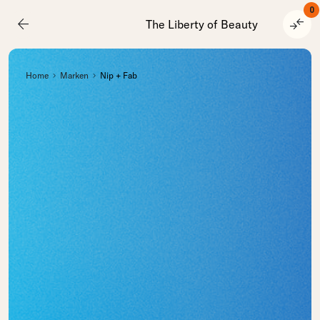
0
arrow_back
compare_arrows
The Liberty of Beauty
Home
Marken
Nip + Fab