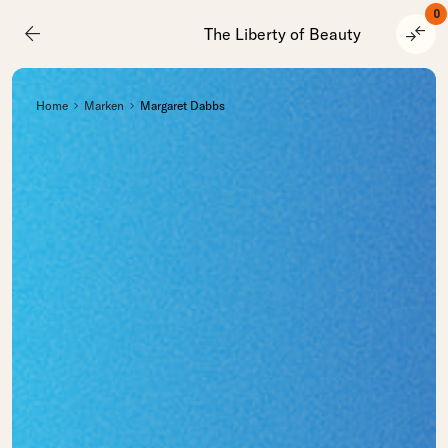
0
arrow_back
compare_arrows
The Liberty of Beauty
Home
Marken
Margaret Dabbs