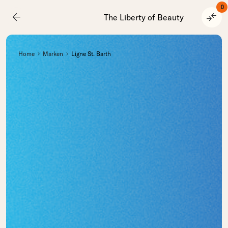
0
arrow_back
compare_arrows
The Liberty of Beauty
Home
Marken
Ligne St. Barth