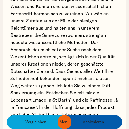
Wissen und Können und den wissenschaftlichen
Fortschritt harmonisch zu vereinen. Wir wählen
unsere Zutaten aus der Fülle der hiesigen
Reichtümer aus und halten uns in unserem
Bestreben, die Sinne zu verwöhnen, streng an
neueste wissenschaftliche Methoden. Der
Anspruch, der mich bei der Suche nach dem
Wesentlichen antreibt, schlägt sich in der Qualität
unserer Kreationen nieder, deren geschätzte
Botschafter Sie sind. Dass Sie aus aller Welt Ihre
Zufriedenheit bekunden, spornt mich an, diesen
Weg weiter zu gehen. Ich lade Sie zu einem Duft-
Spaziergang ein. Entdecken Sie mit mir die
Lebensart „made in St Barth“ und die Raffinesse „à
la Française“. In der Hoffnung, dass jedes Produkt
von Ligne St. Barth Sie stets an besondere
Momente erinnert, grüßt Sie Hervé Brin, Präsident
Vergleichen
Menu
Analysieren
ingredients
products
brands