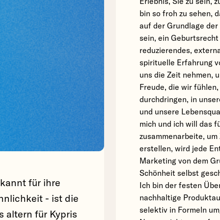
Erlebnis, Sie zu sein, 
bin so froh zu sehen, d
auf der Grundlage der
sein, ein Geburtsrecht 
reduzierendes, externa
spirituelle Erfahrung
uns die Zeit nehmen, u
Freude, die wir fühle
durchdringen, in unse
und unsere Lebensquali
mich und ich will das 
zusammenarbeite, um 
erstellen, wird jede E
Marketing von dem Gru
Schönheit selbst gesc
kannt für ihre
Ich bin der festen Übe
lichkeit - ist die
nachhaltige Produktau
selektiv in Formeln u
 altern für Kypris