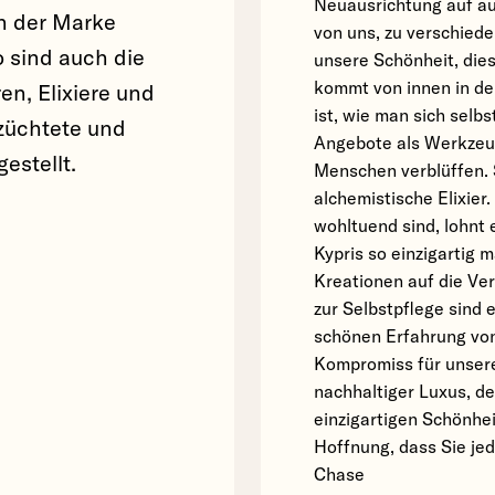
Neuausrichtung auf au
 in der Marke
von uns, zu verschied
o sind auch die
unsere Schönheit, dies
kommt von innen in de
en, Elixiere und
ist, wie man sich selbs
ezüchtete und
Angebote als Werkzeuge
estellt.
Menschen verblüffen. 
alchemistische Elixier
wohltuend sind, lohnt 
Kypris so einzigartig 
Kreationen auf die Ve
zur Selbstpflege sind
schönen Erfahrung von
Kompromiss für unsere
nachhaltiger Luxus, de
einzigartigen Schönheit
Hoffnung, dass Sie jed
Chase