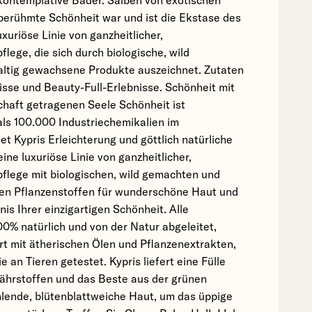
 kontemplative Bäder. Salben von exotischen
 berühmte Schönheit war und ist die Ekstase des
luxuriöse Linie von ganzheitlicher,
flege, die sich durch biologische, wild
ltig gewachsene Produkte auszeichnet. Zutaten
isse und Beauty-Full-Erlebnisse. Schönheit mit
chaft getragenen Seele Schönheit ist
als 100.000 Industriechemikalien im
t Kypris Erleichterung und göttlich natürliche
eine luxuriöse Linie von ganzheitlicher,
pflege mit biologischen, wild gemachten und
en Pflanzenstoffen für wunderschöne Haut und
nis Ihrer einzigartigen Schönheit. Alle
0% natürlich und von der Natur abgeleitet,
rt mit ätherischen Ölen und Pflanzenextrakten,
e an Tieren getestet. Kypris liefert eine Fülle
ährstoffen und das Beste aus der grünen
hlende, blütenblattweiche Haut, um das üppige