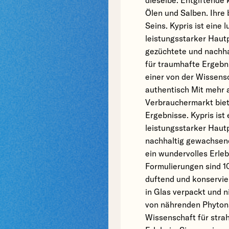
dieselbe. Entgiftende
Ölen und Salben. Ihre
Seins. Kypris ist eine 
leistungsstarker Hautp
gezüchtete und nachha
für traumhafte Ergebn
einer von der Wissens
authentisch Mit mehr 
Verbrauchermarkt biete
Ergebnisse. Kypris ist 
leistungsstarker Haut
nachhaltig gewachsen
ein wundervolles Erleb
Formulierungen sind 10
duftend und konservie
in Glas verpackt und ni
von nährenden Phyton
Wissenschaft für stra