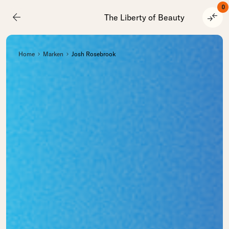
0
arrow_back
compare_arrows
The Liberty of Beauty
Home
Marken
Josh Rosebrook