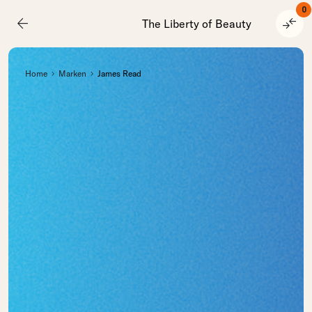
0
arrow_back
compare_arrows
The Liberty of Beauty
Home
Marken
James Read