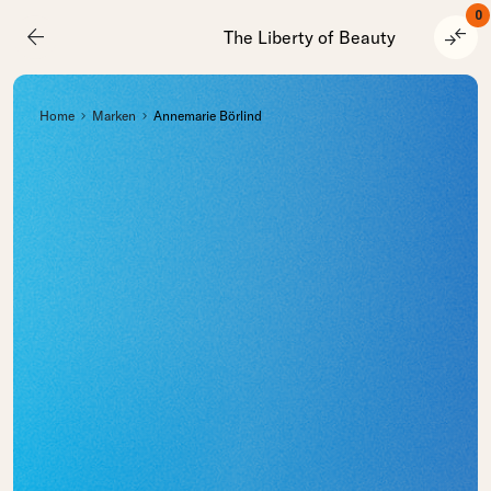
0
arrow_back
compare_arrows
The Liberty of Beauty
Home
Marken
Annemarie Börlind