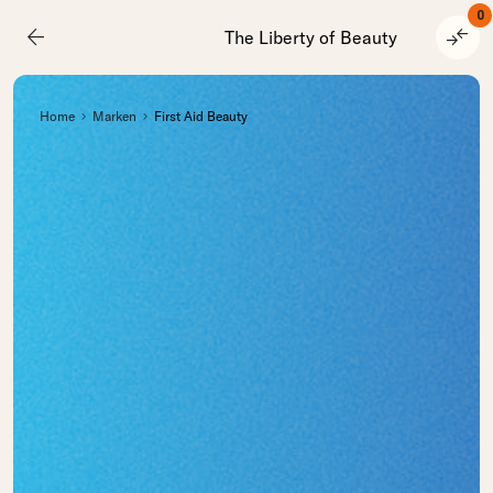
0
arrow_back
compare_arrows
The Liberty of Beauty
Home
Marken
First Aid Beauty