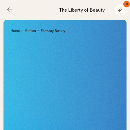
0
arrow_back
compare_arrows
The Liberty of Beauty
Home
Marken
Farmacy Beauty