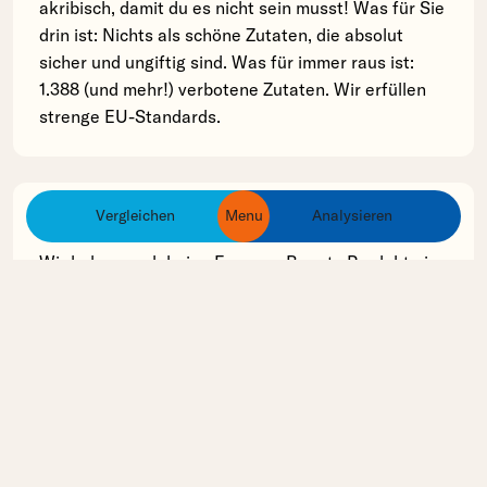
akribisch, damit du es nicht sein musst! Was für Sie
drin ist: Nichts als schöne Zutaten, die absolut
sicher und ungiftig sind. Was für immer raus ist:
1.388 (und mehr!) verbotene Zutaten. Wir erfüllen
strenge EU-Standards.
Vergleichen
Menu
Analysieren
Inhaltsstoff Analyse
ingredients
products
brands
Wir haben noch keine Farmacy Beauty Produkte in
unserer Datenbank erfasst, deren Inhaltsstoffe wir
analysieren können.