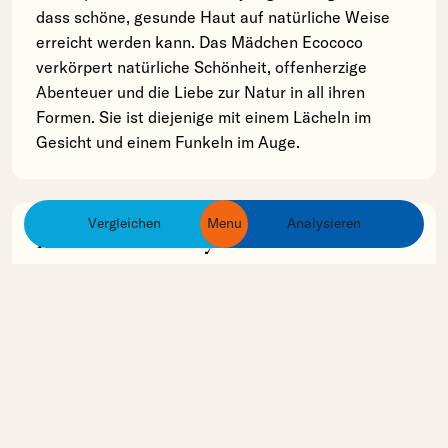
dass schöne, gesunde Haut auf natürliche Weise
erreicht werden kann. Das Mädchen Ecococo
verkörpert natürliche Schönheit, offenherzige
Abenteuer und die Liebe zur Natur in all ihren
Formen. Sie ist diejenige mit einem Lächeln im
Gesicht und einem Funkeln im Auge.
Vergleichen
Menu
Analysieren
ingredients
products
brands
Inhaltsstoff Analyse
Wir haben noch keine ECOCOCO Produkte in
unserer Datenbank erfasst, deren Inhaltsstoffe wir
analysieren können.