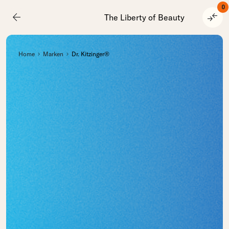
0
arrow_back
compare_arrows
The Liberty of Beauty
Home
Marken
Dr. Kitzinger®